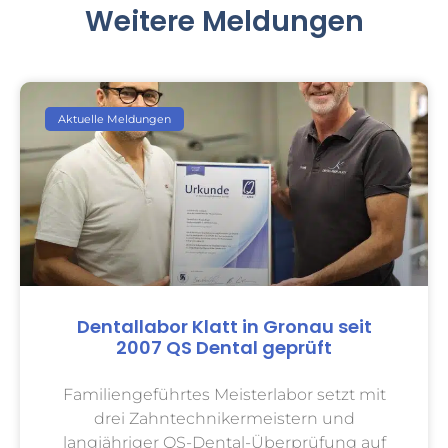
Weitere Meldungen
Aktuelle Meldungen
Dentallabor Klatt in Gronau seit
2007 QS Dental geprüft
Familiengeführtes Meisterlabor setzt mit
drei Zahntechnikermeistern und
langjähriger QS-Dental-Überprüfung auf