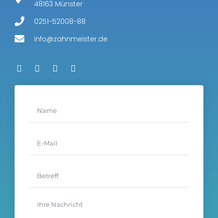
48163 Münster
0251-52008-88
info@zahnmeister.de