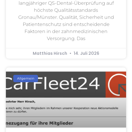
langjähriger QS-Dental-Überprüfung auf
höchste Qualitätsstandards
Gronau/Münster. Qualität, Sicherheit und
Patientenschutz sind entscheidende
Faktoren in der zahnmedizinischen
Versorgung. Das
Matthias Hirsch
14. Juli 2026
Allgemein