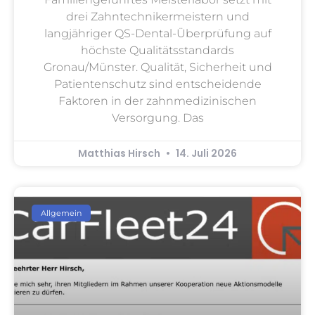
drei Zahntechnikermeistern und
langjähriger QS-Dental-Überprüfung auf
höchste Qualitätsstandards
Gronau/Münster. Qualität, Sicherheit und
Patientenschutz sind entscheidende
Faktoren in der zahnmedizinischen
Versorgung. Das
Matthias Hirsch
14. Juli 2026
Allgemein