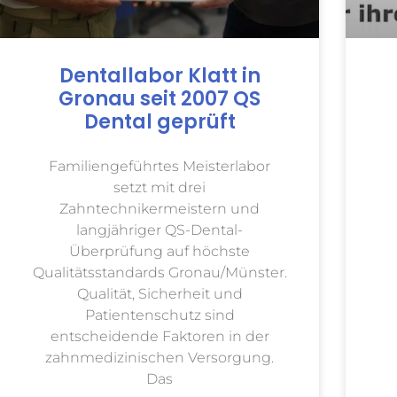
Dentallabor Klatt in
Gronau seit 2007 QS
Dental geprüft
Familiengeführtes Meisterlabor
setzt mit drei
Zahntechnikermeistern und
langjähriger QS-Dental-
Überprüfung auf höchste
Qualitätsstandards Gronau/Münster.
Qualität, Sicherheit und
Patientenschutz sind
entscheidende Faktoren in der
zahnmedizinischen Versorgung.
Das