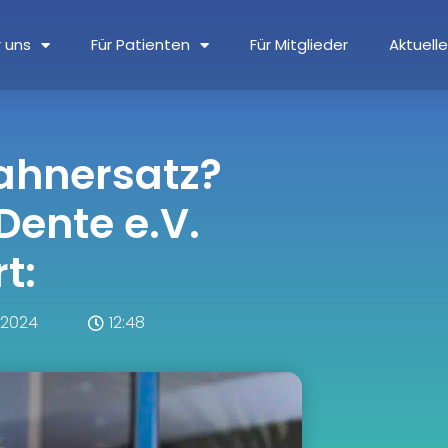
 uns
Für Patienten
Für Mitglieder
Aktuell
ahnersatz?
oDente e.V.
t:
 2024
12:48