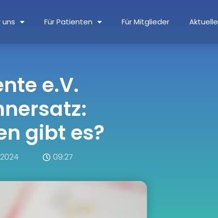
 uns
Für Patienten
Für Mitglieder
Aktuell
ente e.V.
hnersatz:
en gibt es?
 2024
09:27