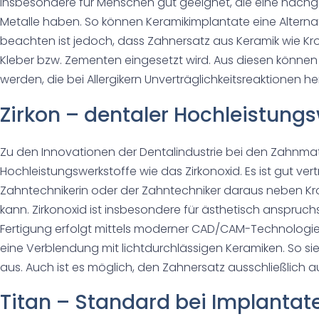
insbesondere für Menschen gut geeignet, die eine nachg
Metalle haben. So können Keramikimplantate eine Alternat
beachten ist jedoch, dass Zahnersatz aus Keramik wie Kr
Kleber bzw. Zementen eingesetzt wird. Aus diesen könne
werden, die bei Allergikern Unverträglichkeitsreaktionen h
Zirkon – dentaler Hochleistungs
Zu den Innovationen der Dentalindustrie bei den Zahnmat
Hochleistungswerkstoffe wie das Zirkonoxid. Es ist gut ver
Zahntechnikerin oder der Zahntechniker daraus neben Kr
kann. Zirkonoxid ist insbesondere für ästhetisch anspruc
Fertigung erfolgt mittels moderner CAD/CAM-Technologie.
eine Verblendung mit lichtdurchlässigen Keramiken. So si
aus. Auch ist es möglich, den Zahnersatz ausschließlich au
Titan – Standard bei Implantat