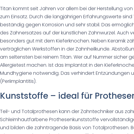
Titan kommt seit Jahren vor allem bei der Herstellung von
zum Einsatz. Durch die langjährigen Erfahrungswerte sind 
beständig gegen Korrosion und sehr stabil. Das ermöglic
des Zahnersatzes auf der künstlichen Zahnwurzel. Auch v
besonders gut mit dem Kieferknochen. Neben Keramik zäh
verträglichen Werkstoffen in der Zahnheilkunde. Abstoßun
am seltensten bei reinem Titan. Wer auf Nummer sicher 
Allergietest machen. Ist das Implantat in den Kieferknoche
Mundhygiene notwendig. Das verhindert Entzündungen 
(Periimplantitis).
Kunststoffe – ideal für Prothese
Teil- und Totalprothesen kann der Zahntechniker aus zah
Schleimhautfarbene Prothesenkunststoffe vervollständige
und bilden die zahntragende Basis von Totalprothesen. 