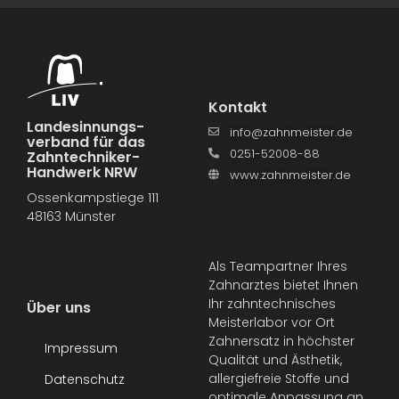
Kontakt
Landesinnungs­
info@zahnmeister.de
verband für das
0251-52008-88
Zahntechniker-
Handwerk NRW
www.zahnmeister.de
Ossenkampstiege 111
48163 Münster
Als Teampartner Ihres
Zahnarztes bietet Ihnen
Ihr zahntechnisches
Über uns
Meisterlabor vor Ort
Zahnersatz in höchster
Impressum
Qualität und Ästhetik,
allergiefreie Stoffe und
Datenschutz
optimale Anpassung an