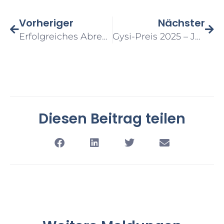
Vorheriger
Nächster
Erfolgreiches Abrechnungsseminar Der Innung Münster
Gysi-Preis 2025 – Jury Kürt Siegerinnen Und Sieger Beim „Wettbewerb Der Auszubildenden“ Lea Schauerte Aus Der Dental Ästhetik Blumenstein In Arnsberg Gewinnt Silber
Diesen Beitrag teilen