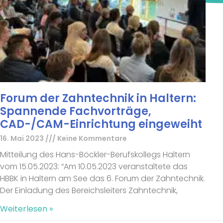
Forum der Zahntechnik in Haltern:
Spannende Fachvorträge,
CAD-/CAM-Einrichtung eingeweiht
16. Mai 2023
Keine Kommentare
Mitteilung des Hans-Böckler-Berufskollegs Haltern
vom 15.05.2023: “Am 10.05.2023 veranstaltete das
HBBK in Haltern am See das 6. Forum der Zahntechnik.
Der Einladung des Bereichsleiters Zahntechnik,
Weiterlesen »